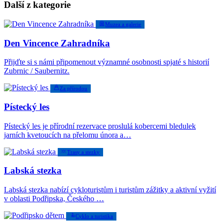
Další z kategorie
Muzea a galerie
Den Vincence Zahradníka
Přijďte si s námi připomenout významné osobnosti spjaté s historií
Zubrnic / Saubernitz.
Za přírodou
Pístecký les
Pístecký les je přírodní rezervace proslulá kobercemi bledulek
jarních kvetoucích na přelomu února a…
Trasy a stezky
Labská stezka
Labská stezka nabízí cykloturistům i turistům zážitky a aktivní vyžití
v oblasti Podřipska, Českého …
Cyklo a turistika