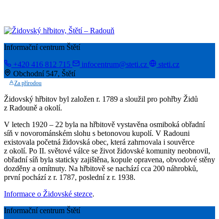
Informační centrum Štětí
+420 416 812 715
infocentrum@steti.cz
steti.cz
Obchodní 547, Štětí
Za přírodou
Židovský hřbitov byl založen r. 1789 a sloužil pro pohřby Židů
z Radouně a okolí.
V letech 1920 – 22 byla na hřbitově vystavěna osmiboká obřadní
síň v novorománském slohu s betonovou kupolí. V Radouni
existovala početná židovská obec, která zahrnovala i souvěrce
z okolí. Po II. světové válce se život židovské komunity neobnovil,
obřadní síň byla staticky zajištěna, kopule opravena, obvodové stěny
dozděny a omítnuty. Na hřbitově se nachází cca 200 náhrobků,
první pochází z r. 1787, poslední z r. 1938.
Informace o Židovské stezce
.
Informační centrum Štětí