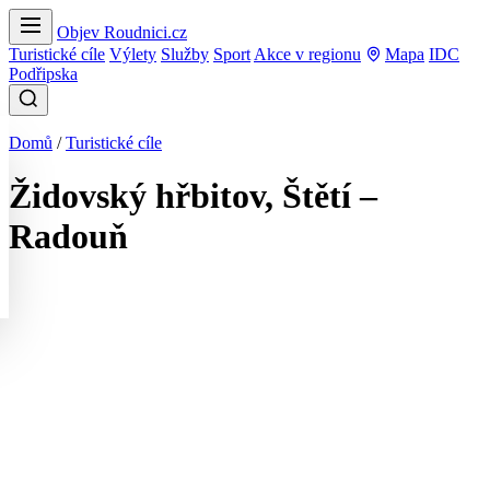
Objev Roudnici.cz
Turistické cíle
Výlety
Služby
Sport
Akce v regionu
Mapa
IDC
Podřipska
Domů
/
Turistické cíle
Židovský hřbitov, Štětí –
Radouň