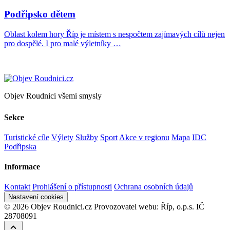
Podřipsko dětem
Oblast kolem hory Říp je místem s nespočtem zajímavých cílů nejen
pro dospělé. I pro malé výletníky …
Objev Roudnici všemi smysly
Sekce
Turistické cíle
Výlety
Služby
Sport
Akce v regionu
Mapa
IDC
Podřipska
Informace
Kontakt
Prohlášení o přístupnosti
Ochrana osobních údajů
Nastavení cookies
© 2026 Objev Roudnici.cz
Provozovatel webu: Říp, o.p.s. IČ
28708091