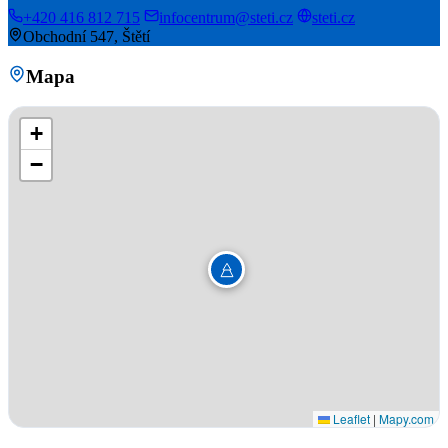
+420 416 812 715
infocentrum@steti.cz
steti.cz
Obchodní 547, Štětí
Mapa
+
−
Leaflet
|
Mapy.com