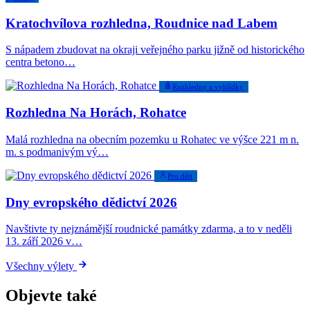
Kratochvílova rozhledna, Roudnice nad Labem
S nápadem zbudovat na okraji veřejného parku jižně od historického
centra betono…
Rozhledny a vyhlídky
Rozhledna Na Horách, Rohatce
Malá rozhledna na obecním pozemku u Rohatec ve výšce 221 m n.
m. s podmanivým vý…
Pro děti
Dny evropského dědictví 2026
Navštivte ty nejznámější roudnické památky zdarma, a to v neděli
13. září 2026 v…
Všechny výlety
Objevte také