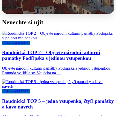
Nenechte si ujít
Sakrální památky
Roudnická TOP 2 – Objevte národní kulturní
památky Podřipska s jedinou vstupenkou
Objevte národní kulturní památky Podřipska s jedinou vstupenkou.
Rotunda sv. Jiří a sv. Vojtěcha na …
Roudnická TOP 5
Roudnická TOP 5 – jedna vstupenka, čtyři památky
a káva navrch