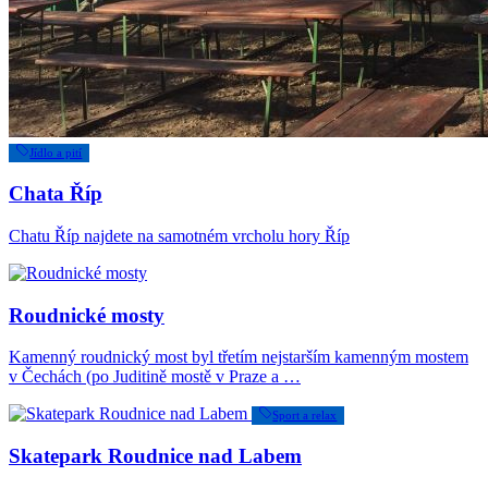
Jídlo a pití
Chata Říp
Chatu Říp najdete na samotném vrcholu hory Říp
Roudnické mosty
Kamenný roudnický most byl třetím nejstarším kamenným mostem
v Čechách (po Juditině mostě v Praze a …
Sport a relax
Skatepark Roudnice nad Labem