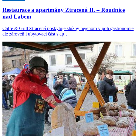
Restaurace a apartmány Ztracená II. – Roudnice
nad Labem
Caffe & Grill Ztracená poskytuje služby nejenom v poli gastronomie
ale zároveň i ubytovací část s ap…