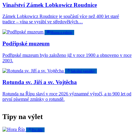
Vinařství Zámek Lobkowicz Roudnice
Zámek Lobkowicz Roudnice je součástí více než 400 let staré
tradice – vína se vyrábí ve středověkých…
Muzea a galerie
Podřipské muzeum
Podřipské muzeum bylo založeno již v roce 1900 a obnoveno v roce
2003.
Sakrální památky
Rotunda sv. Jiří a sv. Vojtěcha
Rotunda na Řípu slaví v roce 2026 významné výročí, a to 900 let od
první písemné zmínky o rotundě.
Tipy na výlet
Pro děti