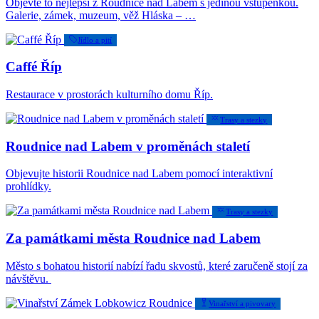
Objevte to nejlepší z Roudnice nad Labem s jedinou vstupenkou.
Galerie, zámek, muzeum, věž Hláska – …
Jídlo a pití
Caffé Říp
Restaurace v prostorách kulturního domu Říp.
Trasy a stezky
Roudnice nad Labem v proměnách staletí
Objevujte historii Roudnice nad Labem pomocí interaktivní
prohlídky.
Trasy a stezky
Za památkami města Roudnice nad Labem
Město s bohatou historií nabízí řadu skvostů, které zaručeně stojí za
návštěvu.
Vinařství a pivovary