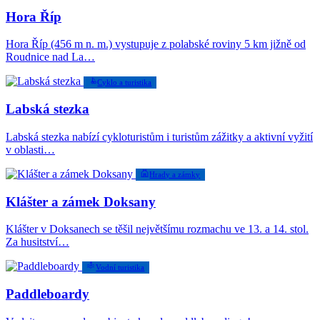
Hora Říp
Hora Říp (456 m n. m.) vystupuje z polabské roviny 5 km jižně od
Roudnice nad La…
Cyklo a turistika
Labská stezka
Labská stezka nabízí cykloturistům i turistům zážitky a aktivní vyžití
v oblasti…
Hrady a zámky
Klášter a zámek Doksany
Klášter v Doksanech se těšil největšímu rozmachu ve 13. a 14. stol.
Za husitství…
Vodní turistika
Paddleboardy