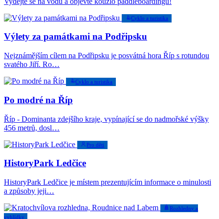
Vydejte se na vodu a objevte kouzlo paddleboardingu!
Cyklo a turistika
Výlety za památkami na Podřipsku
Nejznámějším cílem na Podřipsku je posvátná hora Říp s rotundou
svatého Jiří. Ro…
Cyklo a turistika
Po modré na Říp
Říp - Dominanta zdejšího kraje, vypínající se do nadmořské výšky
456 metrů, dosl…
Pro děti
HistoryPark Ledčice
HistoryPark Ledčice je místem prezentujícím informace o minulosti
a způsoby jeji…
Rozhledny a
vyhlídky