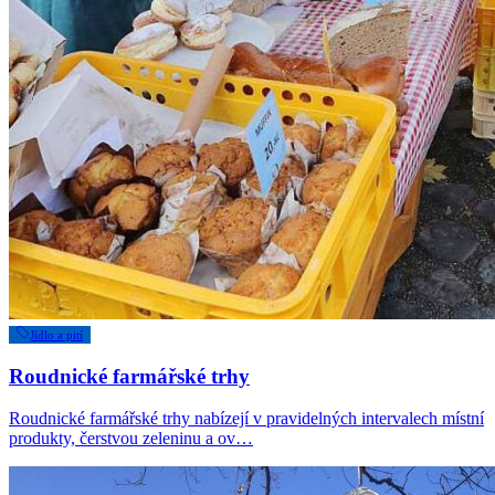
Jídlo a pití
Roudnické farmářské trhy
Roudnické farmářské trhy nabízejí v pravidelných intervalech místní
produkty, čerstvou zeleninu a ov…