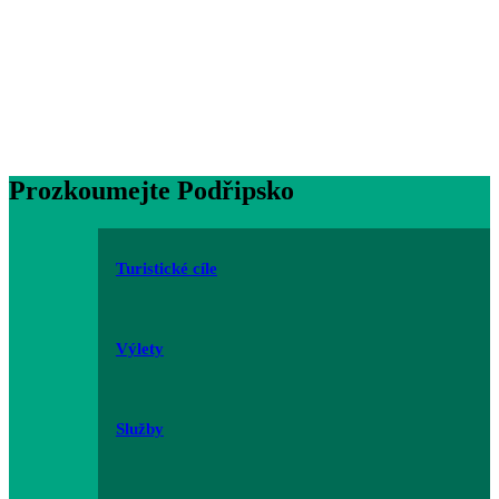
Prozkoumejte Podřipsko
Turistické cíle
Výlety
Služby