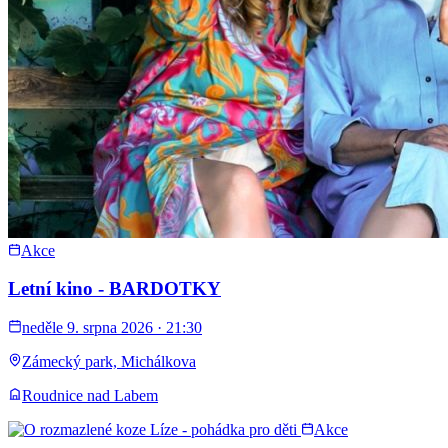
Akce
Letní kino - BARDOTKY
neděle 9. srpna 2026 · 21:30
Zámecký park, Michálkova
Roudnice nad Labem
Akce