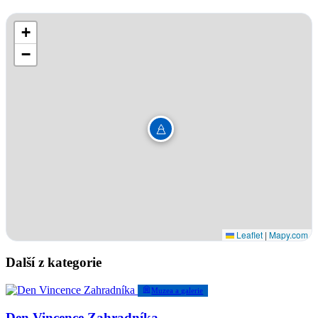
+
−
Leaflet
|
Mapy.com
Další z kategorie
Muzea a galerie
Den Vincence Zahradníka