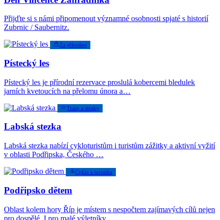
Přijďte si s námi připomenout významné osobnosti spjaté s historií
Zubrnic / Saubernitz.
Za přírodou
Pístecký les
Pístecký les je přírodní rezervace proslulá kobercemi bledulek
jarních kvetoucích na přelomu února a…
Trasy a stezky
Labská stezka
Labská stezka nabízí cykloturistům i turistům zážitky a aktivní vyžití
v oblasti Podřipska, Českého …
Cyklo a turistika
Podřipsko dětem
Oblast kolem hory Říp je místem s nespočtem zajímavých cílů nejen
pro dospělé. I pro malé výletníky …