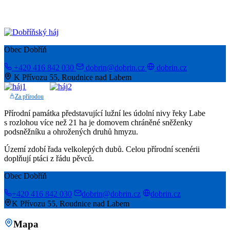
Obec Dobříň
+420 416 842 030
dobrin@dobrin.cz
dobrin.cz
K Přívozu 55, Roudnice nad Labem
Za přírodou
Přírodní památka představující lužní les údolní nivy řeky Labe
s rozlohou více než 21 ha je domovem chráněné sněženky
podsněžníku a ohrožených druhů hmyzu.
Území zdobí řada velkolepých dubů. Celou přírodní scenérii
doplňují ptáci z řádu pěvců.
Obec Dobříň
+420 416 842 030
dobrin@dobrin.cz
dobrin.cz
K Přívozu 55, Roudnice nad Labem
Mapa