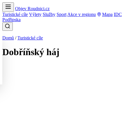
Objev Roudnici.cz
Turistické cíle
Výlety
Služby
Sport
Akce v regionu
Mapa
IDC
Podřipska
Domů
/
Turistické cíle
Dobříňský háj