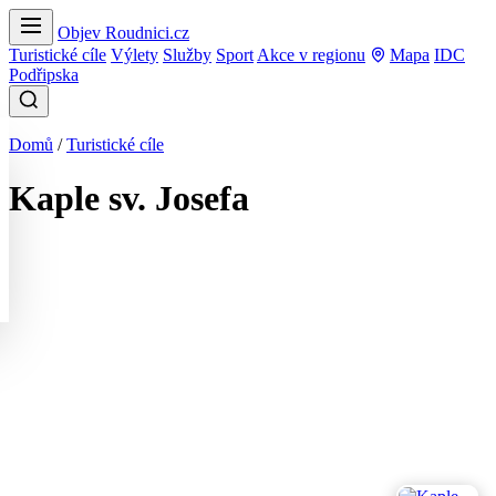
Objev Roudnici.cz
Turistické cíle
Výlety
Služby
Sport
Akce v regionu
Mapa
IDC
Podřipska
Domů
/
Turistické cíle
Kaple sv. Josefa