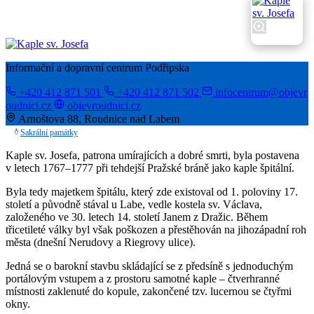
Informační a dopravní centrum Podřipska
+420 412 871 501
+420 412 871 502
infocentrum@objevr
oudnici.cz
objevroudnici.cz
Arnoštova 88, Roudnice nad Labem
Sakrální památky
Kaple sv. Josefa, patrona umírajících a dobré smrti, byla postavena
v letech 1767–1777 při tehdejší Pražské bráně jako kaple špitální.
Byla tedy majetkem špitálu, který zde existoval od 1. poloviny 17.
století a původně stával u Labe, vedle kostela sv. Václava,
založeného ve 30. letech 14. století Janem z Dražic. Během
třicetileté války byl však poškozen a přestěhován na jihozápadní roh
města (dnešní Nerudovy a Riegrovy ulice).
Jedná se o barokní stavbu skládající se z předsíně s jednoduchým
portálovým vstupem a z prostoru samotné kaple – čtverhranné
místnosti zaklenuté do kopule, zakončené tzv. lucernou se čtyřmi
okny.