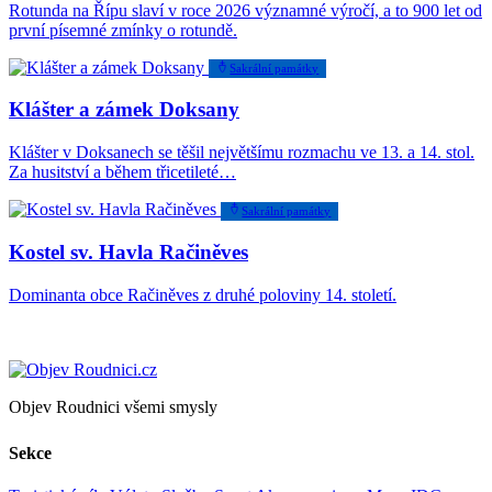
Rotunda na Řípu slaví v roce 2026 významné výročí, a to 900 let od
první písemné zmínky o rotundě.
Sakrální památky
Klášter a zámek Doksany
Klášter v Doksanech se těšil největšímu rozmachu ve 13. a 14. stol.
Za husitství a během třicetileté…
Sakrální památky
Kostel sv. Havla Račiněves
Dominanta obce Račiněves z druhé poloviny 14. století.
Objev Roudnici všemi smysly
Sekce