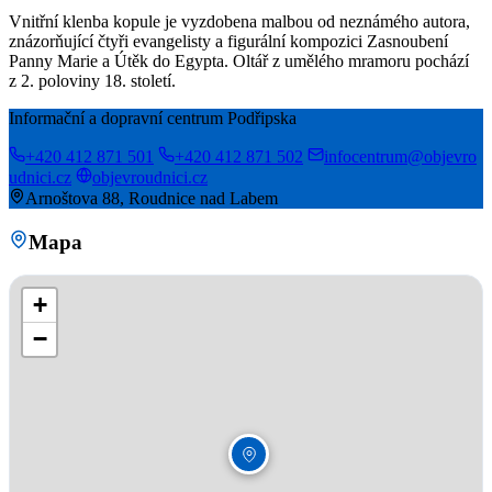
Vnitřní klenba kopule je vyzdobena malbou od neznámého autora,
znázorňující čtyři evangelisty a figurální kompozici Zasnoubení
Panny Marie a Útěk do Egypta. Oltář z umělého mramoru pochází
z 2. poloviny 18. století.
Informační a dopravní centrum Podřipska
+420 412 871 501
+420 412 871 502
infocentrum@objevro
udnici.cz
objevroudnici.cz
Arnoštova 88, Roudnice nad Labem
Mapa
+
−