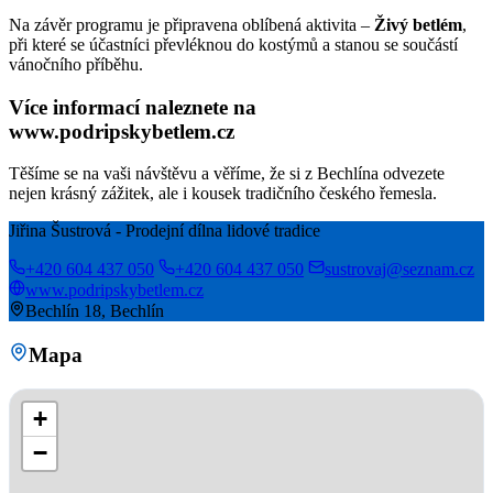
Na závěr programu je připravena oblíbená aktivita –
Živý betlém
,
při které se účastníci převléknou do kostýmů a stanou se součástí
vánočního příběhu.
Více informací naleznete na
www.podripskybetlem.cz
Těšíme se na vaši návštěvu a věříme, že si z Bechlína odvezete
nejen krásný zážitek, ale i kousek tradičního českého řemesla.
Jiřina Šustrová - Prodejní dílna lidové tradice
+420 604 437 050
+420 604 437 050
sustrovaj@seznam.cz
www.podripskybetlem.cz
Bechlín 18, Bechlín
Mapa
+
−