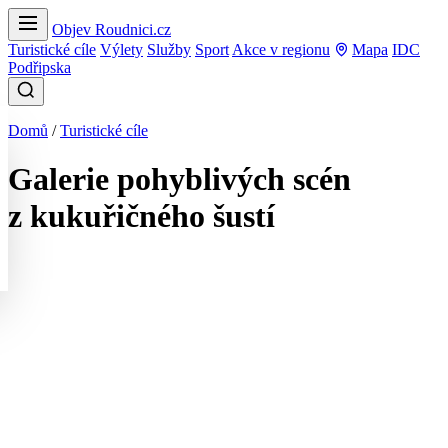
Objev Roudnici.cz
Turistické cíle
Výlety
Služby
Sport
Akce v regionu
Mapa
IDC
Podřipska
Domů
/
Turistické cíle
Galerie pohyblivých scén
z kukuřičného šustí