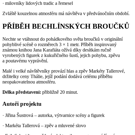
·
milovníky lidových tradic a řemesel
Zvláště kouzelnou atmosféru má návštěva v předvánočním období.
PŘÍBĚH BECHLÍNSKÝCH BROUČKŮ
Nechte se vtáhnout do pohádkového světa broučků v originální
pohyblivé scéně o rozměrech 3 × 1 metr. Příběh inspirovaný
známou knihou Jana Karafiáta ožívá díky desítkám ručně
vyrobených figurek z kukuřičného šustí, jejich pohybu, zpěvu
a poutavému vyprávění.
Malé i velké návštěvníky provází hlas a zpěv Markéty Tallerové,
držitelky ceny Thálie, jejíž podání dodává celému příběhu
neopakovatelnou atmosféru.
Délka představení:
přibližně 20 minut.
Autoři projektu
·
Jiřina Šustrová – autorka, výtvarnice scény a figurek
·
Markéta Tallerová – zpěv a mluvené slovo