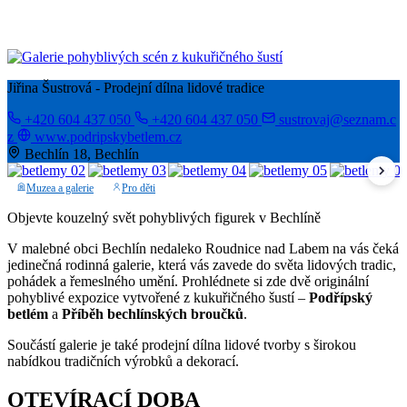
Jiřina Šustrová - Prodejní dílna lidové tradice
+420 604 437 050
+420 604 437 050
sustrovaj@seznam.c
z
www.podripskybetlem.cz
Bechlín 18, Bechlín
Muzea a galerie
Pro děti
Objevte kouzelný svět pohyblivých figurek v Bechlíně
V malebné obci Bechlín nedaleko Roudnice nad Labem na vás čeká
jedinečná rodinná galerie, která vás zavede do světa lidových tradic,
pohádek a řemeslného umění. Prohlédnete si zde dvě originální
pohyblivé expozice vytvořené z kukuřičného šustí –
Podřípský
betlém
a
Příběh bechlínských broučků
.
Součástí galerie je také prodejní dílna lidové tvorby s širokou
nabídkou tradičních výrobků a dekorací.
OTEVÍRACÍ DOBA