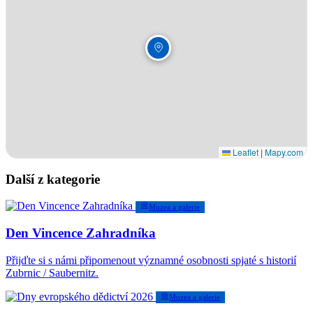
Leaflet
|
Mapy.com
Další z kategorie
Muzea a galerie
Den Vincence Zahradníka
Přijďte si s námi připomenout významné osobnosti spjaté s historií
Zubrnic / Saubernitz.
Muzea a galerie