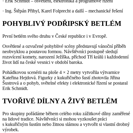
·
Erik Schmidt – osvětlení, elektronika a programové řízení
·
Ing. Štěpán Přibyl, Karel Folprecht a další – mechanické řešení
POHYBLIVÝ PODŘIPSKÝ BETLÉM
První betlém svého druhu v České republice i v Evropě.
Osvětlené a ozvučené pohyblivé scény představují vánoční příběh
neobvyklou a poutavou formou. Návštěvníci postupně sledují
rozsvícení komety, narození Ježíška, příchod Tří králů i každodenní
život lidí na české vesnici v období baroka.
Pohádkovou scenérii na ploše 4 × 2 metry vytvořila výtvarnice
Kateřina Hejdová. Figurky z kukuřičného šustí zhotovila Jiřina
Šustrová a o pohyb, světelné efekty i elektronické řízení se postaral
Erik Schmidt.
TVOŘIVÉ DÍLNY A ŽIVÝ BETLÉM
Pro skupiny pořádáme během celého roku zážitkové dílny zaměřené
na lidové tradice. Návštěvníci si mohou vyzkoušet práci
s kukuřičným šustím nebo žitnou slámou a vytvořit si vlastní drobný
výrobek.