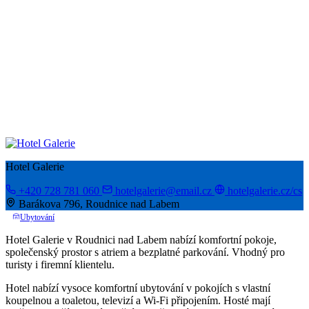
Hotel Galerie
+420 728 781 060
hotelgalerie@email.cz
hotelgalerie.cz/cs
Barákova 796, Roudnice nad Labem
Ubytování
Hotel Galerie v Roudnici nad Labem nabízí komfortní pokoje,
společenský prostor s atriem a bezplatné parkování. Vhodný pro
turisty i firemní klientelu.
Hotel nabízí vysoce komfortní ubytování v pokojích s vlastní
koupelnou a toaletou, televizí a Wi-Fi připojením. Hosté mají