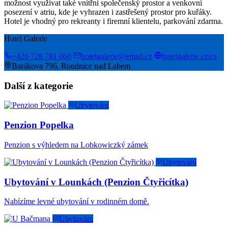
možnost využívat také vnitřní společenský prostor a venkovní
posezení v atriu, kde je vyhrazen i zastřešený prostor pro kuřáky.
Hotel je vhodný pro rekreanty i firemní klientelu, parkování zdarma.
Hotel Galerie
+420 728 781 060
hotelgalerie@email.cz
hotelgalerie.cz/cs
Barákova 796, Roudnice nad Labem
Další z kategorie
Ubytování
Penzion Popelka
Penzion s výhledem na Lobkowiczký zámek
Ubytování
Ubytování v Lounkách (Penzion Čtyřicítka)
Nabízíme levné ubytování v rodinném domě.
Ubytování