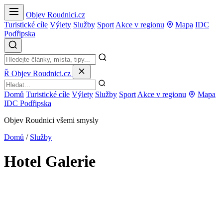
Objev Roudnici.cz
Turistické cíle
Výlety
Služby
Sport
Akce v regionu
Mapa
IDC
Podřipska
Ř
Objev Roudnici.cz
Domů
Turistické cíle
Výlety
Služby
Sport
Akce v regionu
Mapa
IDC Podřipska
Objev Roudnici všemi smysly
Domů
/
Služby
Hotel Galerie