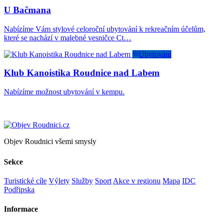
U Bačmana
Nabízíme Vám stylové celoroční ubytování k rekreačním účelům,
které se nachází v malebné vesničce Ct…
Ubytování
Klub Kanoistika Roudnice nad Labem
Nabízíme možnost ubytování v kempu.
Objev Roudnici všemi smysly
Sekce
Turistické cíle
Výlety
Služby
Sport
Akce v regionu
Mapa
IDC
Podřipska
Informace