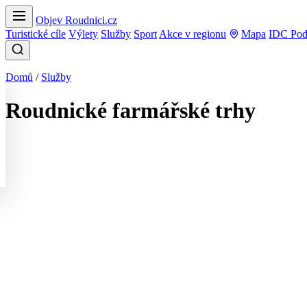
Objev Roudnici.cz
Turistické cíle
Výlety
Služby
Sport
Akce v regionu
Mapa
IDC Pod
Domů
/
Služby
Roudnické farmářské trhy