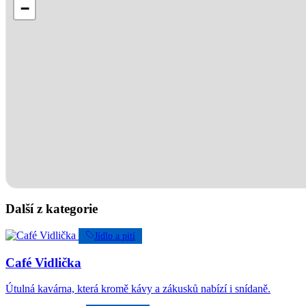
−
Další z kategorie
Jídlo a pití
Café Vidlička
Útulná kavárna, která kromě kávy a zákusků nabízí i snídaně.