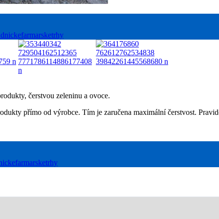
dnickefarmarsketrhy
produkty, čerstvou zeleninu a ovoce.
 produkty přímo od výrobce. Tím je zaručena maximální čerstvost. Prav
ickefarmarsketrhy