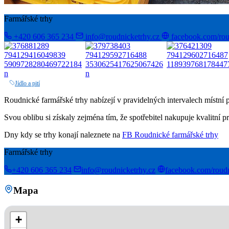
Farmářské trhy
+420 606 365 234
info@roudnicketrhy.cz
facebook.com/rou
Jídlo a pití
Roudnické farmářské trhy nabízejí v pravidelných intervalech místní 
Svou oblibu si získaly zejména tím, že spotřebitel nakupuje kvalitní
Dny kdy se trhy konají naleznete na
FB Roudnické farmářské trhy
Farmářské trhy
+420 606 365 234
info@roudnicketrhy.cz
facebook.com/roudn
Mapa
+