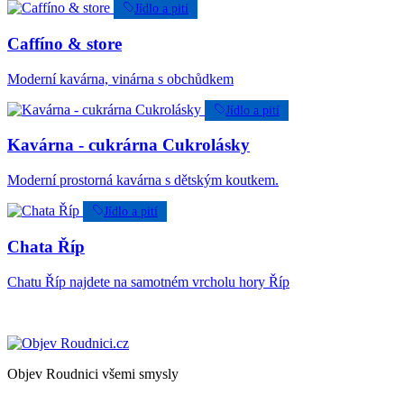
Jídlo a pití
Caffíno & store
Moderní kavárna, vinárna s obchůdkem
Jídlo a pití
Kavárna - cukrárna Cukrolásky
Moderní prostorná kavárna s dětským koutkem.
Jídlo a pití
Chata Říp
Chatu Říp najdete na samotném vrcholu hory Říp
Objev Roudnici všemi smysly