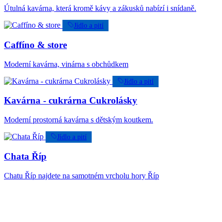
Útulná kavárna, která kromě kávy a zákusků nabízí i snídaně.
Jídlo a pití
Caffíno & store
Moderní kavárna, vinárna s obchůdkem
Jídlo a pití
Kavárna - cukrárna Cukrolásky
Moderní prostorná kavárna s dětským koutkem.
Jídlo a pití
Chata Říp
Chatu Říp najdete na samotném vrcholu hory Říp