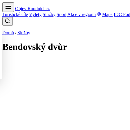
Objev Roudnici.cz
Turistické cíle
Výlety
Služby
Sport
Akce v regionu
Mapa
IDC Pod
Domů
/
Služby
Bendovský dvůr