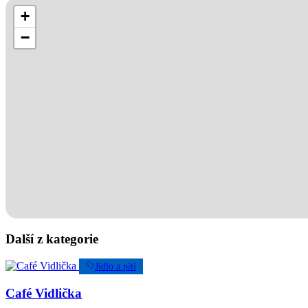
+
−
Další z kategorie
Jídlo a pití
Café Vidlička