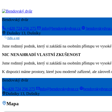
Bendovský dvůr
+420 724 256 275
info@bendovskydvur.cz
bendovskydvur.
Dušníky 13, Dušníky
Jídlo a pití
Jsme rodinný podnik, který si zakládá na osobním přístupu ve vysoké 
NIC NENAHRADÍ VLASTNÍ ZKUŠENOST
Jsme rodinný podnik, který si zakládá na osobním přístupu ve vysoké 
K dispozici máme prostory, které jsou moderně zařízené, ale zároveň m
Bendovský dvůr
+420 724 256 275
info@bendovskydvur.cz
bendovskydvur.cz
Dušníky 13, Dušníky
Mapa