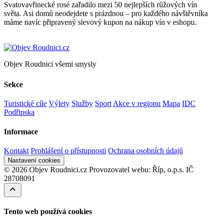
Svatovavřinecké rosé zařadilo mezi 50 nejlepších růžových vín
světa. Asi domů neodejdete s prázdnou – pro každého návštěvníka
máme navíc připravený slevový kupon na nákup vín v eshopu.
Objev Roudnici všemi smysly
Sekce
Turistické cíle
Výlety
Služby
Sport
Akce v regionu
Mapa
IDC
Podřipska
Informace
Kontakt
Prohlášení o přístupnosti
Ochrana osobních údajů
Nastavení cookies
© 2026 Objev Roudnici.cz
Provozovatel webu: Říp, o.p.s. IČ
28708091
Tento web používá cookies