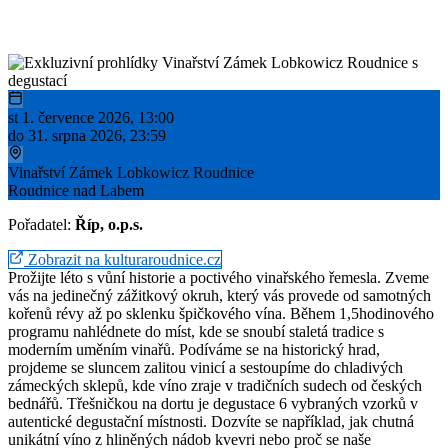
st 1. července 2026, 13:00
do 31. srpna 2026, 23:59
Vinařství Zámek Lobkowicz Roudnice
Roudnice nad Labem
Pořadatel:
Říp, o.p.s.
Zobrazit na kulturaroudnice.cz
Prožijte léto s vůní historie a poctivého vinařského řemesla. Zveme
vás na jedinečný zážitkový okruh, který vás provede od samotných
kořenů révy až po sklenku špičkového vína. Během 1,5hodinového
programu nahlédnete do míst, kde se snoubí staletá tradice s
moderním uměním vinařů. Podíváme se na historický hrad,
projdeme se sluncem zalitou vinicí a sestoupíme do chladivých
zámeckých sklepů, kde víno zraje v tradičních sudech od českých
bednářů. Třešničkou na dortu je degustace 6 vybraných vzorků v
autentické degustační místnosti. Dozvíte se například, jak chutná
unikátní víno z hliněných nádob kvevri nebo proč se naše