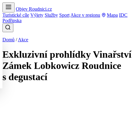
Objev Roudnici.cz
Turistické cíle
Výlety
Služby
Sport
Akce v regionu
Mapa
IDC
Podřipska
Domů
/
Akce
Exkluzivní prohlídky Vinařství
Zámek Lobkowicz Roudnice
s degustací