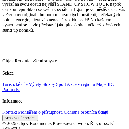
vyráží na svou dosud největší STAND-UP SHOW TOUR napříč
Českou republikou se svým speciálem Tigran je ve městě. Čeká vás
večer plný originálního humoru, osobitých postřehů, nečekaných
point a energie, která vás nenechá v klidu sedět! Na každém
vystoupení se navíc představí jako předskokan některý z českých
stand-up komiků.
Objev Roudnici všemi smysly
Sekce
Turistické cíle
Výlety
Služby
Sport
Akce v regionu
Mapa
IDC
Podřipska
Informace
Kontakt
Prohlášení o přístupnosti
Ochrana osobních údajů
Nastavení cookies
© 2026 Objev Roudnici.cz
Provozovatel webu: Říp, o.p.s. IČ
28708091