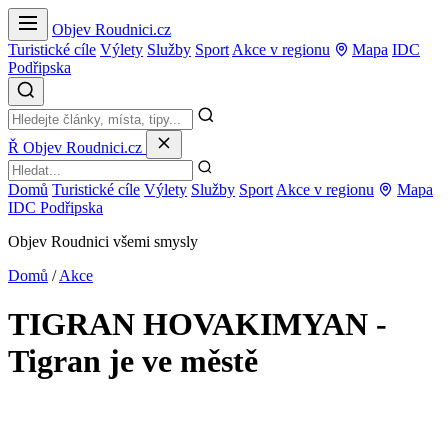
Objev Roudnici.cz
Turistické cíle
Výlety
Služby
Sport
Akce v regionu
Mapa
IDC
Podřipska
Ř
Objev Roudnici.cz
Domů
Turistické cíle
Výlety
Služby
Sport
Akce v regionu
Mapa
IDC Podřipska
Objev Roudnici všemi smysly
Domů
/
Akce
TIGRAN HOVAKIMYAN -
Tigran je ve městě