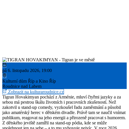
pá 6. listopadu 2026, 19:00
Kulturní dům Říp a Kino Říp
Roudnice nad Labem
Zobrazit na kulturaroudnice.cz
Tigran Hovakimyan pochází z Arménie, mluví čtyřmi jazyky a za
sebou má pestrou škálu životních i pracovních zkušeností. Než
zakotvil u stand-up comedy, vyzkoušel řadu zaměstnání a působil
jako amatérský herec v dětském divadle. Právě tam se naučil vnímat
publikum, reagovat na jeho energii a přirozeně pracovat s humorem.
Z dětského jeviště zamířil na stand-up pódia, kde se může
spolehnout jen na sebe – a to mu vyhovuje nejvíc. V roce 2026