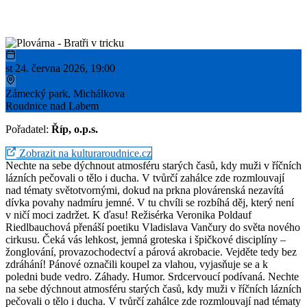
st 24. června 2026, 19:00
Zámecký park, Michálkova
Roudnice nad Labem
Pořadatel:
Říp, o.p.s.
Zobrazit na kulturaroudnice.cz
Nechte na sebe dýchnout atmosféru starých časů, kdy muži v říčních
lázních pečovali o tělo i ducha. V tvůrčí zahálce zde rozmlouvají
nad tématy světotvornými, dokud na prkna plovárenská nezavítá
dívka povahy nadmíru jemné. V tu chvíli se rozbíhá děj, který není
v ničí moci zadržet. K ďasu! Režisérka Veronika Poldauf
Riedlbauchová přenáší poetiku Vladislava Vančury do světa nového
cirkusu. Čeká vás lehkost, jemná groteska i špičkové disciplíny –
žonglování, provazochodectví a párová akrobacie. Vejděte tedy bez
zdráhání! Pánové označili koupel za vlahou, vyjasňuje se a k
poledni bude vedro. Záhady. Humor. Srdcervoucí podívaná. Nechte
na sebe dýchnout atmosféru starých časů, kdy muži v říčních lázních
pečovali o tělo i ducha. V tvůrčí zahálce zde rozmlouvají nad tématy