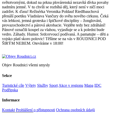
světotvornými, dokud na prkna plovárenská nezavítá dívka povahy
nadmíru jemné. V tu chvíli se rozbíhá děj, který není v ničí moci
zadržet. K ďasu! Režisérka Veronika Poldauf Riedlbauchová
přenáší poetiku Vladislava Vančury do světa nového cirkusu. Čeká
vás lehkost, jemná groteska i špičkové disciplíny – žonglování,
provazochodectví a párová akrobacie. Vejděte tedy bez zdráhání!
Pánové označili koupel za vlahou, vyjasňuje se a k poledni bude
vedro. Záhady. Humor. Srdcervoucí podívaná. A pamatujte – děti a
vojsko platí skoro polovic! Těšíme se na vás v ROUDNICI POD
ŠIRÝM NEBEM. Otevíráme v 18:00!
Objev Roudnici všemi smysly
Sekce
Turistické cíle
Výlety
Služby
Sport
Akce v regionu
Mapa
IDC
Podřipska
Informace
Kontakt
Prohlášení o přístupnosti
Ochrana osobních údajů