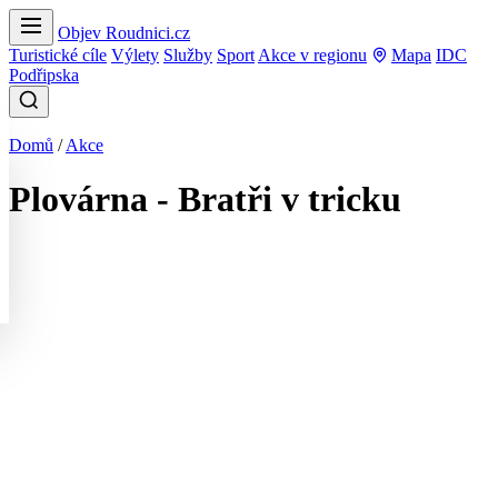
Objev Roudnici.cz
Turistické cíle
Výlety
Služby
Sport
Akce v regionu
Mapa
IDC
Podřipska
Domů
/
Akce
Plovárna - Bratři v tricku