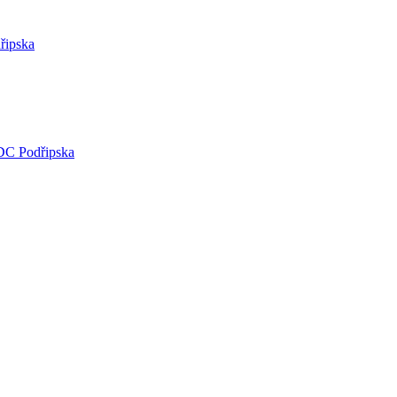
řipska
DC Podřipska