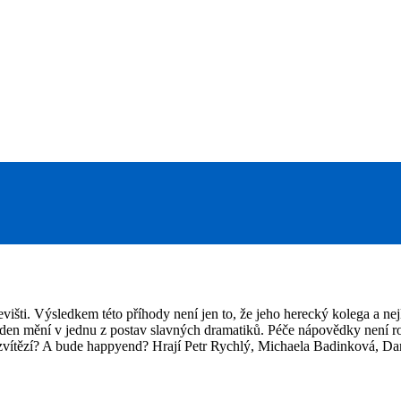
išti. Výsledkem této příhody není jen to, že jeho herecký kolega a nej
 den mění v jednu z postav slavných dramatiků. Péče nápovědky není rozh
zvítězí? A bude happyend? Hrají Petr Rychlý, Michaela Badinková, D