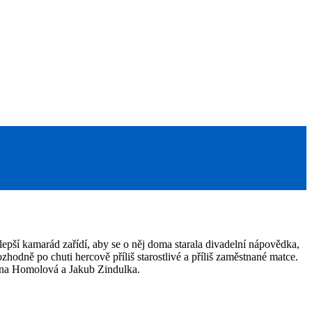
lepší kamarád zařídí, aby se o něj doma starala divadelní nápovědka,
odně po chuti hercově příliš starostlivé a příliš zaměstnané matce.
ana Homolová a Jakub Zindulka.