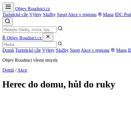
Objev Roudnici.cz
Turistické cíle
Výlety
Služby
Sport
Akce v regionu
Mapa
IDC Pod
Ř
Objev Roudnici.cz
Domů
Turistické cíle
Výlety
Služby
Sport
Akce v regionu
Mapa
I
Objev Roudnici všemi smysly
Domů
/
Akce
Herec do domu, hůl do ruky