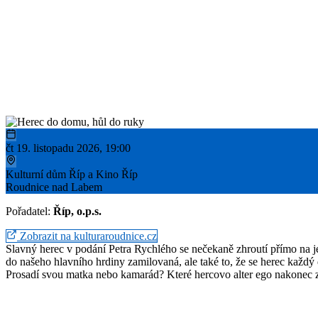
čt 19. listopadu 2026, 19:00
Kulturní dům Říp a Kino Říp
Roudnice nad Labem
Pořadatel:
Říp, o.p.s.
Zobrazit na kulturaroudnice.cz
Slavný herec v podání Petra Rychlého se nečekaně zhroutí přímo na jev
do našeho hlavního hrdiny zamilovaná, ale také to, že se herec každý
Prosadí svou matka nebo kamarád? Které hercovo alter ego nakonec 