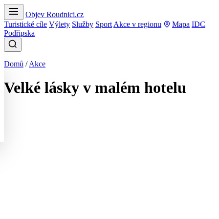
Objev Roudnici.cz
Turistické cíle
Výlety
Služby
Sport
Akce v regionu
Mapa
IDC
Podřipska
Domů
/
Akce
Velké lásky v malém hotelu