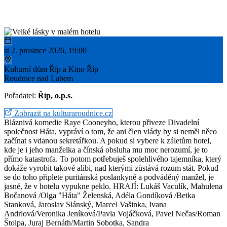
st 2. prosince 2026, 19:00
Kulturní dům Říp a Kino Říp
Roudnice nad Labem
Pořadatel:
Říp, o.p.s.
Zobrazit na kulturaroudnice.cz
Bláznivá komedie Raye Cooneyho, kterou přiveze Divadelní
společnost Háta, vypráví o tom, že ani člen vlády by si neměl něco
začínat s vdanou sekretářkou. A pokud si vybere k záletům hotel,
kde je i jeho manželka a čínská obsluha mu moc nerozumí, je to
přímo katastrofa. To potom potřebuješ spolehlivého tajemníka, který
dokáže vyrobit takové alibi, nad kterými zůstává rozum stát. Pokud
se do toho připlete puritánská poslankyně a podváděný manžel, je
jasné, že v hotelu vypukne peklo. HRAJÍ: Lukáš Vaculík, Mahulena
Bočanová /Olga "Háta" Želenská, Adéla Gondíková /Betka
Stanková, Jaroslav Slánský, Marcel Vašinka, Ivana
Andrlová/Veronika Jeníková/Pavla Vojáčková, Pavel Nečas/Roman
Štolpa, Juraj Bernáth/Martin Sobotka, Sandra